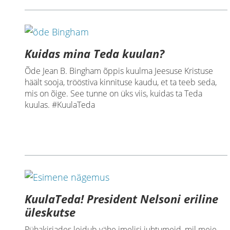
Kuidas mina Teda kuulan?
Õde Jean B. Bingham õppis kuulma Jeesuse Kristuse
häält sooja, trööstiva kinnituse kaudu, et ta teeb seda,
mis on õige. See tunne on üks viis, kuidas ta Teda
kuulas. #KuulaTeda
KuulaTeda! President Nelsoni eriline
üleskutse
Pühakirjades leidub vähe imelisi juhtumeid, mil meie