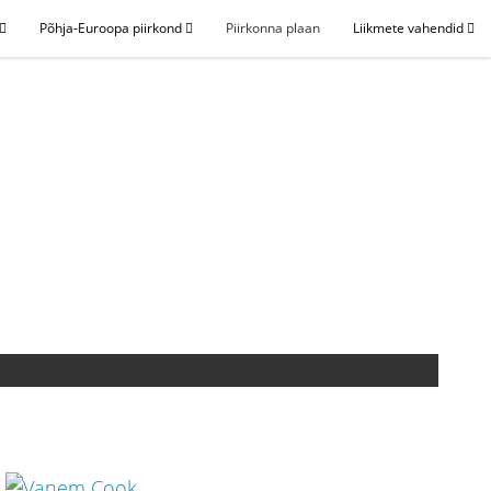
Põhja-Euroopa piirkond
Piirkonna plaan
Liikmete vahendid