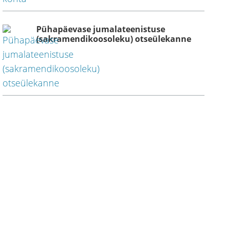
Pühapäevase jumalateenistuse
(sakramendikoosoleku) otseülekanne