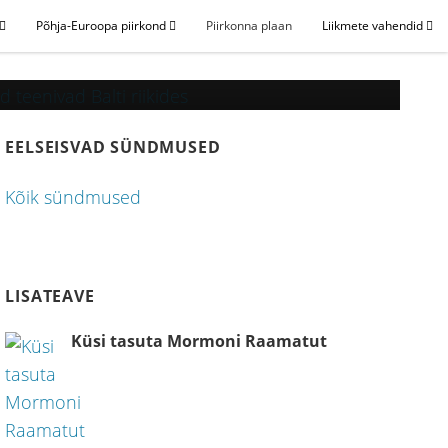
Põhja-Euroopa piirkond
Piirkonna plaan
Liikmete vahendid
EELSEISVAD SÜNDMUSED
Kõik sündmused
LISATEAVE
Küsi tasuta Mormoni Raamatut