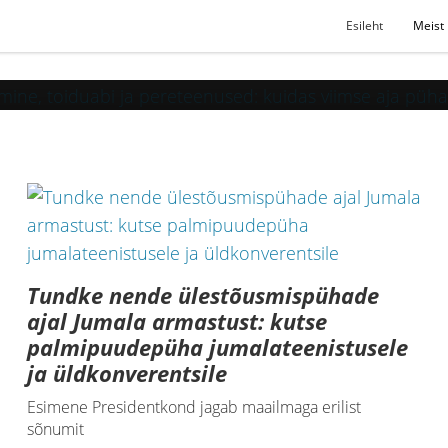
Esileht
Meist
riikides
Tundke nende ülestõusmispühade
ajal Jumala armastust: kutse
palmipuudepüha jumalateenistusele
ja üldkonverentsile
Esimene Presidentkond jagab maailmaga erilist
sõnumit