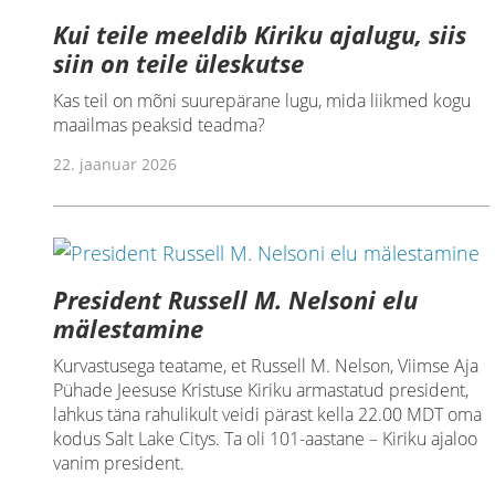
Kui teile meeldib Kiriku ajalugu, siis
siin on teile üleskutse
Kas teil on mõni suurepärane lugu, mida liikmed kogu
maailmas peaksid teadma?
22. jaanuar 2026
President Russell M. Nelsoni elu
mälestamine
Kurvastusega teatame, et Russell M. Nelson, Viimse Aja
Pühade Jeesuse Kristuse Kiriku armastatud president,
lahkus täna rahulikult veidi pärast kella 22.00 MDT oma
kodus Salt Lake Citys. Ta oli 101-aastane – Kiriku ajaloo
vanim president.