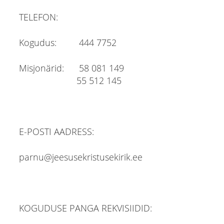
TELEFON:
Kogudus: 444 7752
Misjonärid: 58 081 149
55 512 145
E-POSTI AADRESS:
parnu@jeesusekristusekirik.ee
KOGUDUSE PANGA REKVISIIDID: