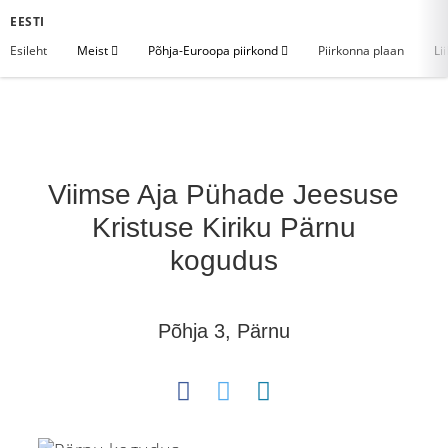
EESTI
Esileht
Meist
Põhja-Euroopa piirkond
Piirkonna plaan
Li
Viimse Aja Pühade Jeesuse
Kristuse Kiriku Pärnu
kogudus
Põhja 3, Pärnu