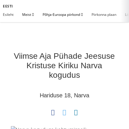
EESTI
Esileht
Meist
Põhja-Euroopa piirkond
Piirkonna plaan
Li
Viimse Aja Pühade Jeesuse
Kristuse Kiriku Narva
kogudus
Hariduse 18, Narva