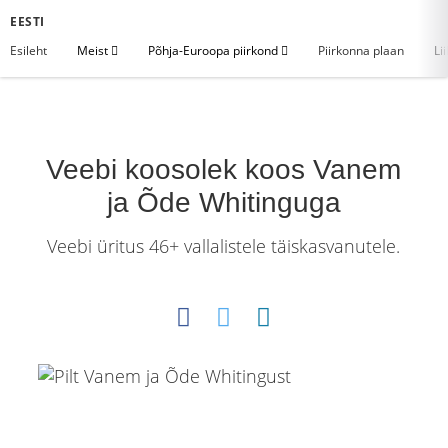
EESTI
Esileht
Meist
Põhja-Euroopa piirkond
Piirkonna plaan
Li
Veebi koosolek koos Vanem
ja Õde Whitinguga
Veebi üritus 46+ vallalistele täiskasvanutele.