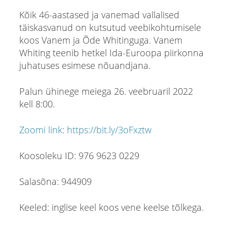
Kõik 46-aastased ja vanemad vallalised
täiskasvanud on kutsutud veebikohtumisele
koos Vanem ja Õde Whitinguga. Vanem
Whiting teenib hetkel Ida-Euroopa piirkonna
juhatuses esimese nõuandjana.
Palun ühinege meiega 26. veebruaril 2022
kell 8:00.
Zoomi link
:
https://bit.ly/3oFxztw
Koosoleku ID: 976 9623 0229
Salasõna: 944909
Keeled: inglise keel koos vene keelse tõlkega.