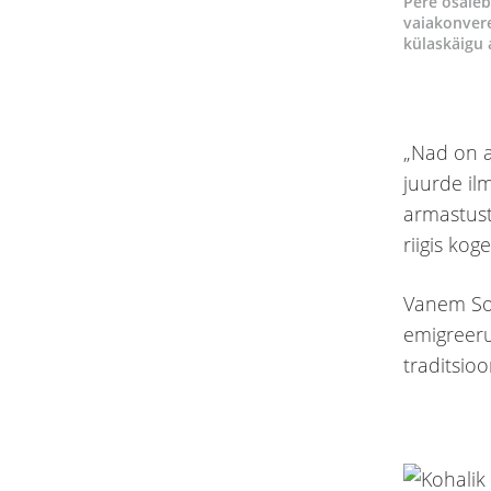
Pere osaleb
vaiakonvere
külaskäigu a
„Nad on a
juurde il
armastust
riigis kog
Vanem Soa
emigreeru
traditsio