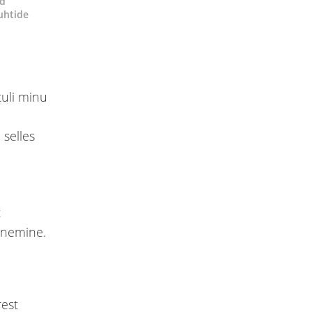
ud
uhtide
tuli minu
selles
t
unemine.