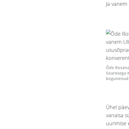
Ja vanem
Õde Rosana
Soaresega K
kogunenud e
Ühel päev
vanaisa s
uurimise 