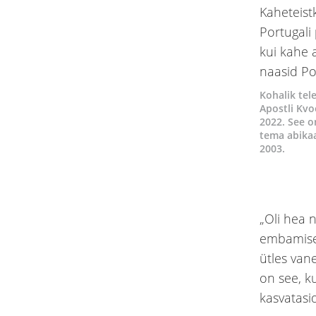
Kohalik te
Apostli Kvo
2022. See 
tema abikaa
2003.
„Oli hea 
embamise j
ütles vane
on see, k
kasvatasi