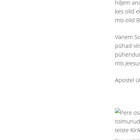
hiljem an
kes olid 
mis olid B
Vanem Soar
pühad vii
pühendunu
mis Jeesu
Apostel ü