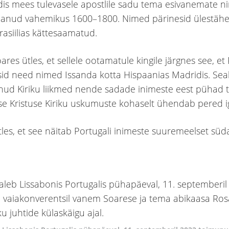
dis mees tulevasele apostlile sadu tema esivanemate n
elanud vahemikus 1600–1800. Nimed pärinesid ülestähe
rasiilias kättesaamatud.
es ütles, et sellele ootamatule kingile järgnes see, et 
sid need nimed Issanda kotta Hispaanias Madridis. Seal
d Kiriku liikmed nende sadade inimeste eest pühad ta
se Kristuse Kiriku uskumuste kohaselt ühendab pered i
tles, et see näitab Portugali inimeste suuremeelset süd