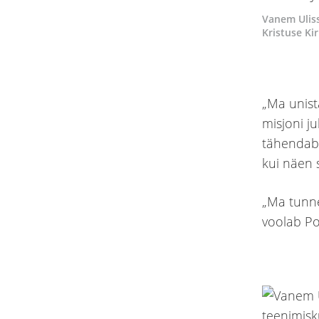
Vanem Uliss
Kristuse Ki
„Ma unist
misjoni ju
tähendab 
kui näen s
„Ma tunne
voolab Por