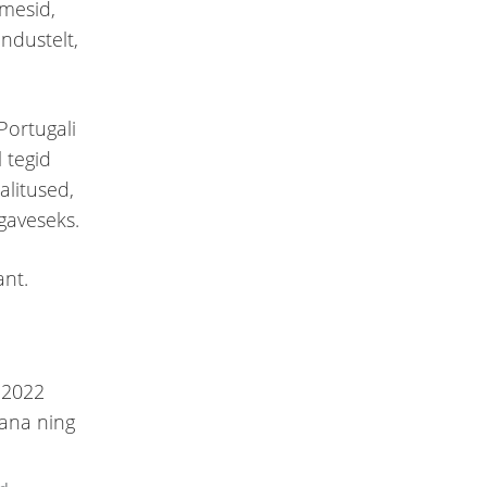
imesid,
ndustelt,
Portugali
 tegid
litused,
gaveseks.
ant.