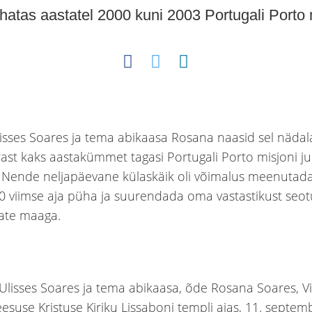
hatas aastatel 2000 kuni 2003 Portugali Porto 
sses Soares ja tema abikaasa Rosana naasid sel nädal
ast kaks aastakümmet tagasi Portugali Porto misjoni j
. Nende neljapäevane külaskäik oli võimalus meenutada
000 viimse aja püha ja suurendada oma vastastikust seotu
ate maaga.