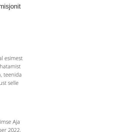
misjonit
al esimest
uhatamist
, teenida
st selle