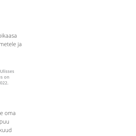
Ulisses
es on
2022.
ühe oma
upuu
 kuud