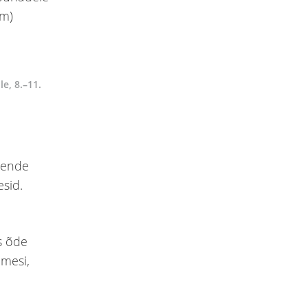
e, 8.–11.
Nende
esid.
es õde
imesi,