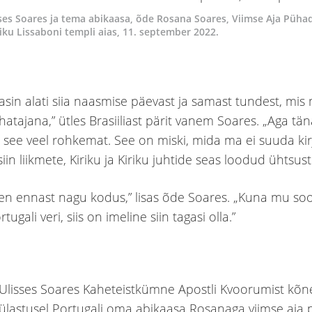
es Soares ja tema abikaasa, õde Rosana Soares, Viimse Aja Püha
riku Lissaboni templi aias, 11. september 2022.
asin alati siia naasmise päevast ja samast tundest, mis 
hatajana,” ütles Brasiiliast pärit vanem Soares. „Aga tä
see veel rohkemat. See on miski, mida ma ei suuda kir
iin liikmete, Kiriku ja Kiriku juhtide seas loodud ühtsust
n ennast nagu kodus,” lisas õde Soares. „Kuna mu so
tugali veri, siis on imeline siin tagasi olla.”