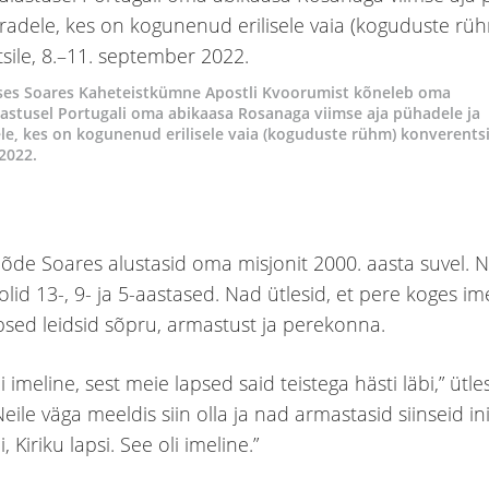
ses Soares Kaheteistkümne Apostli Kvoorumist kõneleb oma
astusel Portugali oma abikaasa Rosanaga viimse aja pühadele ja
e, kes on kogunenud erilisele vaia (koguduste rühm) konverentsil
2022.
õde Soares alustasid oma misjonit 2000. aasta suvel. 
olid 13-, 9- ja 5-aastased. Nad ütlesid, et pere koges im
sed leidsid sõpru, armastust ja perekonna.
ii imeline, sest meie lapsed said teistega hästi läbi,” ütl
eile väga meeldis siin olla ja nad armastasid siinseid in
i, Kiriku lapsi. See oli imeline.”