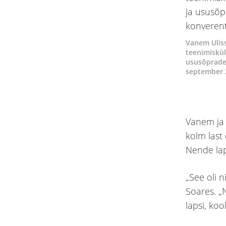
Vanem Ulis
teenimiskül
ususõpradel
september 
Vanem ja 
kolm last 
Nende lap
„See oli n
Soares. „N
lapsi, kool