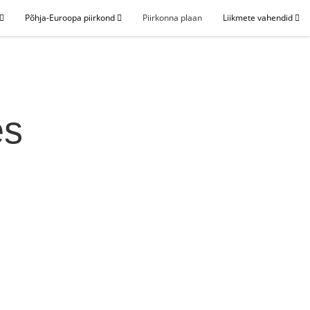
Põhja-Euroopa piirkond
Piirkonna plaan
Liikmete vahendid
es