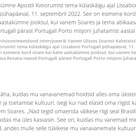
levisioonimeeskond intervjueerib Vanem Ulisses Soarest Kahetei
orumist tema külaskäigu ajal Lissaboni Portugali pühapäeval, 11.
on esimene kord enam kui kahe aastakümne jooksul, kui vanem So
sa Rosana naasid Portugali pärast Portugali Porto misjoni juhata
näha, kuidas mu vanavanemad hoidsid alles oma ükstei
a toetamise kultuuri, isegi kui nad elasid oma riigist k
m Soares. „Nad tegid omaenda väikese riigi seal Brasiili
uidas ma üles kasvasin. See on, kuidas mu vanemad m
d, andes mulle selle tükikese mu vanavanemate kultuuri