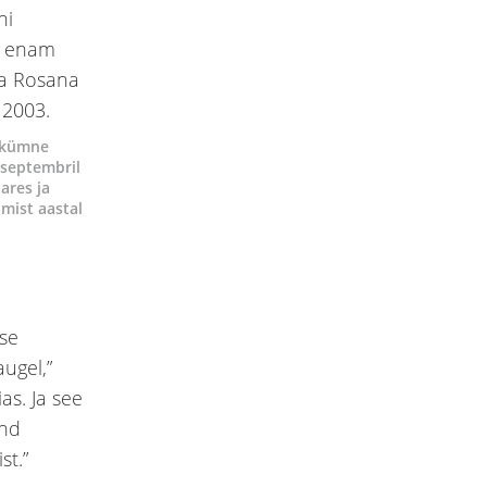
stkümne
 septembril
ares ja
mist aastal
se
augel,”
as. Ja see
ind
st.”