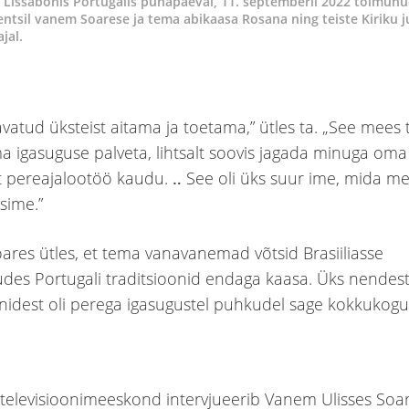
 Lissabonis Portugalis pühapäeval, 11. septemberil 2022 toimun
ntsil vanem Soarese ja tema abikaasa Rosana ning teiste Kiriku j
jal.
vatud üksteist aitama ja toetama,” ütles ta. „See mees 
ma igasuguse palveta, lihtsalt soovis jagada minuga oma
 pereajalootöö kaudu. ‥ See oli üks suur ime, mida me 
esime.”
res ütles, et tema vanavanemad võtsid Brasiiliasse
des Portugali traditsioonid endaga kaasa. Üks nendes
onidest oli perega igasugustel puhkudel sage kokkukog