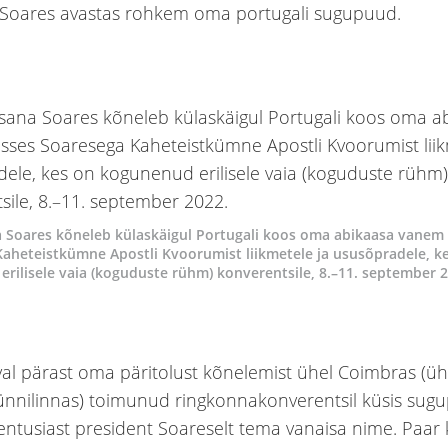
 Soares avastas rohkem oma portugali sugupuud.
 Soares kõneleb külaskäigul Portugali koos oma abikaasa vanem 
aheteistkümne Apostli Kvoorumist liikmetele ja ususõpradele, k
rilisele vaia (koguduste rühm) konverentsile, 8.–11. september 
al pärast oma päritolust kõnelemist ühel Coimbras (
ünnilinnas) toimunud ringkonnakonverentsil küsis sug
entusiast president Soareselt tema vanaisa nime. Paar