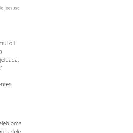
de Jeesuse
mul oli
na
jeldada,
.”
ontes