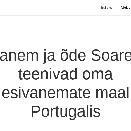
Esileht
Meist
anem ja õde Soar
teenivad oma
esivanemate maal
Portugalis