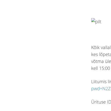
Kõik vall
kes lõpet
võtma üle
kell 15:00
Liitumis l
pwd=N2Z
Ürituse I