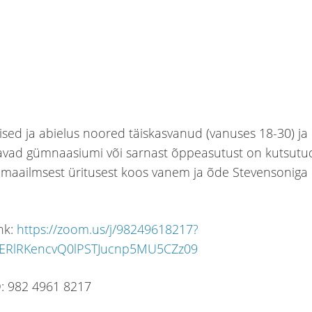
alised ja abielus noored täiskasvanud (vanuses 18-30) ja
avad gümnaasiumi või sarnast õppeasutust on kutsutu
maailmsest üritusest koos vanem ja õde Stevensoniga 6
ink:
https://zoom.us/j/98249618217?
ERlRKencvQ0lPSTJucnp5MU5CZz09
D: 982 4961 8217