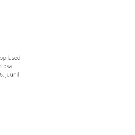
 õpilased,
d osa
. juunil