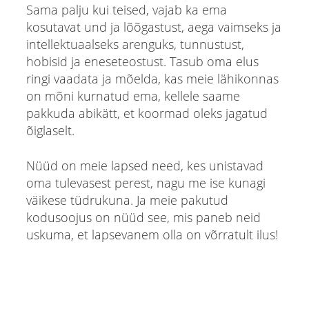
Sama palju kui teised, vajab ka ema
kosutavat und ja lõõgastust, aega vaimseks ja
intellektuaalseks arenguks, tunnustust,
hobisid ja eneseteostust. Tasub oma elus
ringi vaadata ja mõelda, kas meie lähikonnas
on mõni kurnatud ema, kellele saame
pakkuda abikätt, et koormad oleks jagatud
õiglaselt.
Nüüd on meie lapsed need, kes unistavad
oma tulevasest perest, nagu me ise kunagi
väikese tüdrukuna. Ja meie pakutud
kodusoojus on nüüd see, mis paneb neid
uskuma, et lapsevanem olla on võrratult ilus!