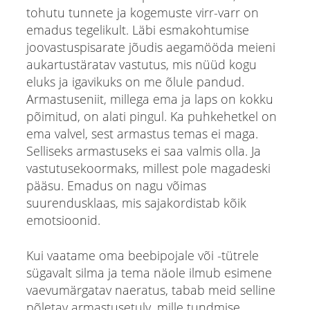
tohutu tunnete ja kogemuste virr-varr on
emadus tegelikult. Läbi esmakohtumise
joovastuspisarate jõudis aegamööda meieni
aukartustäratav vastutus, mis nüüd kogu
eluks ja igavikuks on me õlule pandud.
Armastuseniit, millega ema ja laps on kokku
põimitud, on alati pingul. Ka puhkehetkel on
ema valvel, sest armastus temas ei maga.
Selliseks armastuseks ei saa valmis olla. Ja
vastutusekoormaks, millest pole magadeski
pääsu. Emadus on nagu võimas
suurendusklaas, mis sajakordistab kõik
emotsioonid.
Kui vaatame oma beebipojale või -tütrele
sügavalt silma ja tema näole ilmub esimene
vaevumärgatav naeratus, tabab meid selline
põletav armastusetulv, mille tundmise