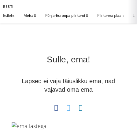
EESTI
Esileht
Meist
Põhja-Euroopa piirkond
Piirkonna plaan
Li
Sulle, ema!
Lapsed ei vaja täiuslikku ema, nad
vajavad oma ema