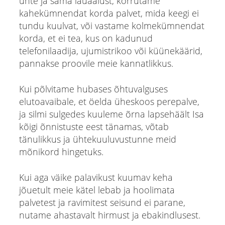
ühte ja sama lauaalust, korrutame
kahekümnendat korda palvet, mida keegi ei
tundu kuulvat, või vastame kolmekümnendat
korda, et ei tea, kus on kadunud
telefonilaadija, ujumistrikoo või küünekäärid,
pannakse proovile meie kannatlikkus.
Kui põlvitame hubases õhtuvalguses
elutoavaibale, et öelda üheskoos perepalve,
ja silmi sulgedes kuuleme õrna lapsehäält Isa
kõigi õnnistuste eest tänamas, võtab
tänulikkus ja ühtekuuluvustunne meid
mõnikord hingetuks.
Kui aga väike palavikust kuumav keha
jõuetult meie kätel lebab ja hoolimata
palvetest ja ravimitest seisund ei parane,
nutame ahastavalt hirmust ja ebakindlusest.