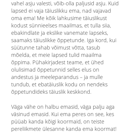
vahel asju valesti, võib-olla paljusid asju. Kuid
lapsed ei vaja täiuslikku ema, nad vajavad
oma ema! Me kõik lahkusime täiuslikust
kodust sünnieelses maailmas, et tulla siia,
ebakindlate ja ekslike vanemate lapseks,
saamaks täiuslikke õppetunde. Iga kord, kui
süütunne tahab võimust võtta, tasub
mõelda, et meie lapsed tulid maailma
õppima. Pühakirjadest teame, et ühed
olulisimad õppetunnid selles elus on
andestus ja meeleparandus – ja mulle
tundub, et ebatäiuslik kodu on nendeks
õppetundideks täiuslik keskkond.
Väga vähe on halbu emasid, väga palju aga
väsinud emasid. Kui ema peres on see, kes
püüab kanda kõigi koormaid, on teiste
pereliikmete ülesanne kanda ema koormat!