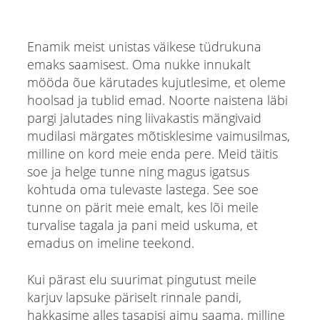
Enamik meist unistas väikese tüdrukuna
emaks saamisest. Oma nukke innukalt
mööda õue kärutades kujutlesime, et oleme
hoolsad ja tublid emad. Noorte naistena läbi
pargi jalutades ning liivakastis mängivaid
mudilasi märgates mõtisklesime vaimusilmas,
milline on kord meie enda pere. Meid täitis
soe ja helge tunne ning magus igatsus
kohtuda oma tulevaste lastega. See soe
tunne on pärit meie emalt, kes lõi meile
turvalise tagala ja pani meid uskuma, et
emadus on imeline teekond.
Kui pärast elu suurimat pingutust meile
karjuv lapsuke päriselt rinnale pandi,
hakkasime alles tasapisi aimu saama, milline