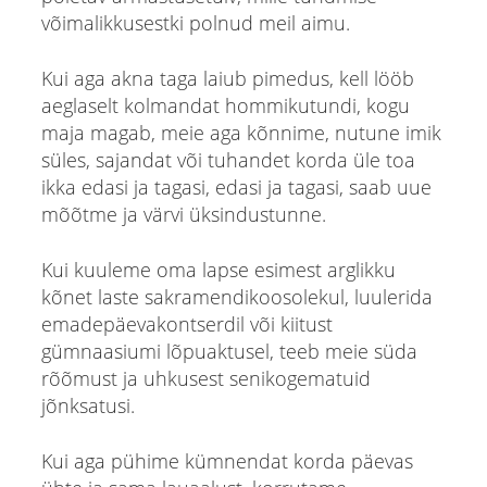
võimalikkusestki polnud meil aimu.
Kui aga akna taga laiub pimedus, kell lööb
aeglaselt kolmandat hommikutundi, kogu
maja magab, meie aga kõnnime, nutune imik
süles, sajandat või tuhandet korda üle toa
ikka edasi ja tagasi, edasi ja tagasi, saab uue
mõõtme ja värvi üksindustunne.
Kui kuuleme oma lapse esimest arglikku
kõnet laste sakramendikoosolekul, luulerida
emadepäevakontserdil või kiitust
gümnaasiumi lõpuaktusel, teeb meie süda
rõõmust ja uhkusest senikogematuid
jõnksatusi.
Kui aga pühime kümnendat korda päevas