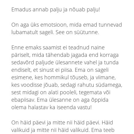
Emadus annab palju ja nõuab palju!
On aga üks emotsioon, mida emad tunnevad
lubamatult sageli. See on süütunne.
Enne emaks saamist ei teadnud naine
päriselt, mida tähendab jagada end korraga
sedavõrd paljude ülesannete vahel ja tunda
endiselt, et sinust ei piisa. Ema on sageli
esimene, kes hommikul tõuseb, ja viimane,
kes voodisse jõuab, sedagi rahutu südamega,
sest midagi on alati pooleli, tegemata või
ebapiisav. Ema ülesanne on aga õppida
olema halastav ka iseenda vastu!
On häid päevi ja mitte nii häid päevi. Häid
valikuid ja mitte nii häid valikuid. Ema teeb