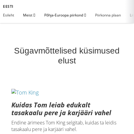
EESTI
Esileht
Meist
Põhja-Euroopa piirkond
Piirkonna plaan
Li
Sügavmõttelised küsimused
elust
Kuidas Tom leiab edukalt
tasakaalu pere ja karjääri vahel
Endine ärimees Tom King selgitab, kuidas ta leidis
tasakaalu pere ja karjääri vahel.