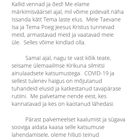
Kallid vennad ja õed! Me elame
märkimisväärsel ajal, mil võime pidevalt näha
Issanda kätt Tema laste elus. Meie Taevane
Isa ja Tema Poeg Jeesus Kristus tunnevad
meid, armastavad meid ja vaatavad meie
üle. Selles võime kindlad olla.
Samal ajal, nagu te vast kõik teate,
seisame ülemaailmse Kirikuna silmitsi
ainulaadsete katsumustega. COVID-19 ja
sellest tulenev haigus on mõjutanud
tuhandeid elusid ja katkestanud tavapärase
rutiini. Me palvetame nende eest, kes
kannatavad ja kes on kaotanud lähedasi.
Pärast palvemeelset kaalumist ja sügava
sooviga aidata kaasa selle katsumuse
lahendamisele, oleme hiljuti teinud