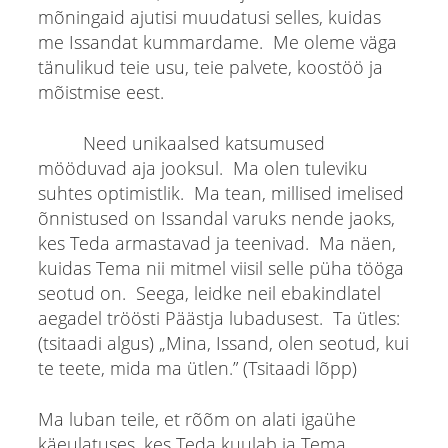
mõningaid ajutisi muudatusi selles, kuidas
me Issandat kummardame. Me oleme väga
tänulikud teie usu, teie palvete, koostöö ja
mõistmise eest.
Need unikaalsed katsumused
mööduvad aja jooksul. Ma olen tuleviku
suhtes optimistlik. Ma tean, millised imelised
õnnistused on Issandal varuks nende jaoks,
kes Teda armastavad ja teenivad. Ma näen,
kuidas Tema nii mitmel viisil selle püha tööga
seotud on. Seega, leidke neil ebakindlatel
aegadel tröösti Päästja lubadusest. Ta ütles:
(tsitaadi algus) „Mina, Issand, olen seotud, kui
te teete, mida ma ütlen.” (Tsitaadi lõpp)
Ma luban teile, et rõõm on alati igaühe
käeulatuses, kes Teda kuulab ja Tema