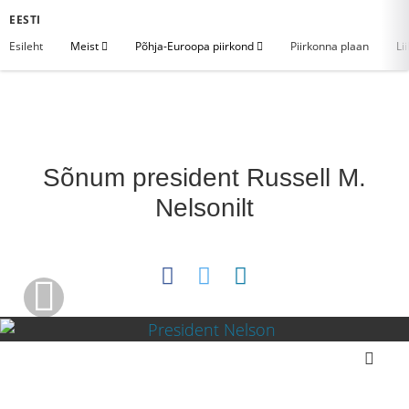
EESTI
Esileht
Meist
Põhja-Euroopa piirkond
Piirkonna plaan
Li
Sõnum president Russell M.
Nelsonilt
https://youtu.be/TSfIHywHS0A