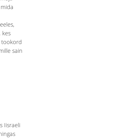
, mida
eeles,
, kes
a tookord
mille sain
 Iisraeli
ningas