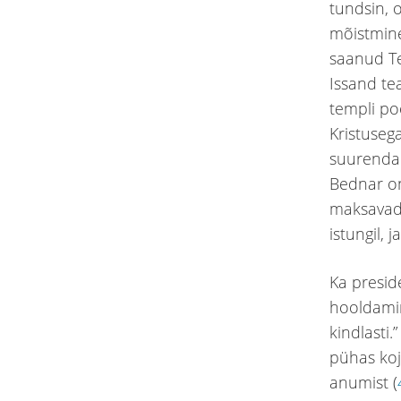
tundsin, 
mõistmin
saanud Te
Issand te
templi po
Kristuseg
suurenda
Bednar on
maksavad 
istungil, 
Ka presid
hooldamin
kindlasti.” 
pühas koj
anumist (