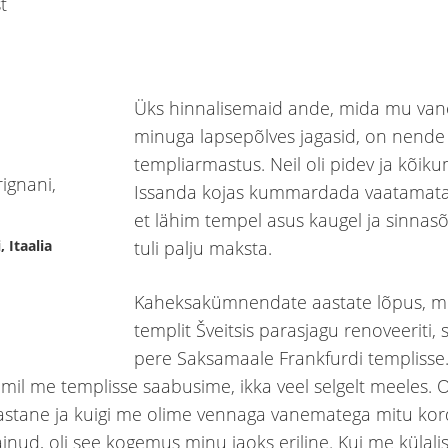
Üks hinnalisemaid ande, mida mu va
minuga lapsepõlves jagasid, on nende
templiarmastus. Neil oli pidev ja kõik
Issanda kojas kummardada vaatamata 
et lähim tempel asus kaugel ja sinnasõ
 Itaalia
tuli palju maksta.
Kaheksakümnendate aastate lõpus, mi
templit Šveitsis parasjagu renoveeriti, 
pere Saksamaale Frankfurdi templisse
 mil me templisse saabusime, ikka veel selgelt meeles. O
stane ja kuigi me olime vennaga vanematega mitu ko
äinud, oli see kogemus minu jaoks eriline. Kui me külal