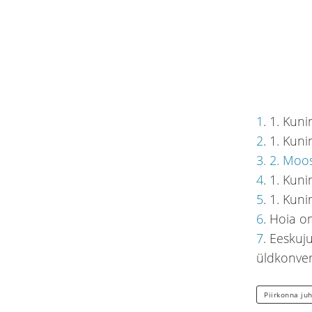
1
. 1. Kuni
2
. 1. Kun
3. 2. Moo
4
. 1. Kun
5
. 1. Kun
6
. Hoia o
7
. Eeskuj
üldkonve
Piirkonna ju