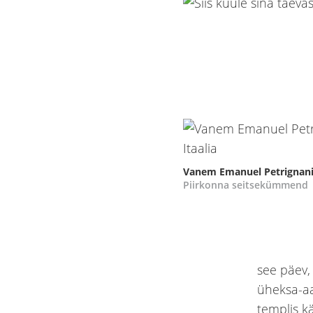
Vanem Emanuel Petrignani,
Piirkonna seitsekümmend
see päev,
üheksa-aa
templis k