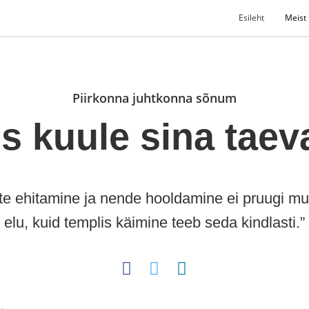
Esileht
Meist
Piirkonna juhtkonna sõnum
is kuule sina taev
te ehitamine ja nende hooldamine ei pruugi mu
elu, kuid templis käimine teeb seda kindlasti.”