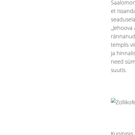
Saalomoni
et Issand
seadusela
„Jehoova a
rännanud 
templis vii
ja hinnal
need sümb
suutis.
Kuningas 