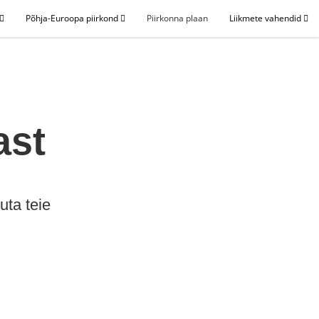
Põhja-Euroopa piirkond
Piirkonna plaan
Liikmete vahendid
ast
uta teie