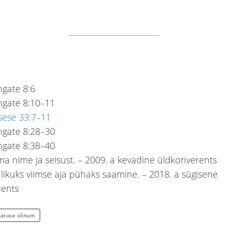
ngate 8:6
ingate 8:10–11
sese 33:7–11
ingate 8:28–30
ingate 8:38–40
ma nime ja seisust. – 2009. a kevadine üldkonverents
ulikuks viimse aja pühaks saamine. – 2018. a sügisene
rents
hatuse sõnum