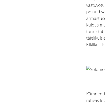
vastuvõtu
polnud va
armastuse
kuidas mu
tunnistab
täielikult
isiklikult 
Kümnendal
rahvas lõ