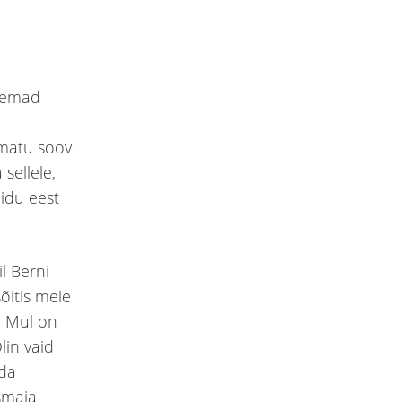
nemad
umatu soov
sellele,
idu eest
l Berni
sõitis meie
. Mul on
lin vaid
rda
ismaja