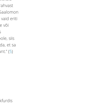
rahvast
. Saalomon
vaid eriti
e või
s
le, siis
da, et sa
t.” (
5
)
kfurdis