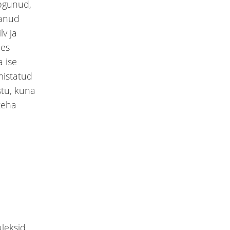
kogunud,
tanud
lv ja
bes
a ise
mistatud
stu, kuna
teha
leksid