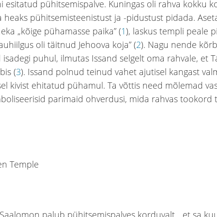
 esitatud pühitsemispalve. Kuningas oli rahva kokku 
a heaks pühitsemisteenistust ja -pidustust pidada. Ase
eka „kõige pühamasse paika” (
1
), laskus templi peale pi
uhiilgus oli täitnud Jehoova koja” (
2
). Nagu nende kõr
isadegi puhul, ilmutas Issand selgelt oma rahvale, et T
bis (
3
). Issand polnud teinud vahet ajutisel kangast val
isel kivist ehitatud pühamul. Ta võttis need mõlemad va
oliseerisid parimaid ohverdusi, mida rahvas tookord 
Saalomon palub pühitsemispalves korduvalt, „et sa kuu