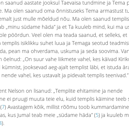
on saanud aastate jooksul Taevaisa tundmine ja Tema
e. Ma olen saanud oma õnnistuseks Tema armastust t
malt just mulle mõeldud nõu. Ma olen saanud templis 
ab „minu südame häda” ja et Ta kuuleb mind, kui ma u
ole pöördun. Veel olen ma teada saanud, et selleks, et
a templis isiklikku suhet luua ja Temaga seotud teadmis
da, pean ma ohverdama, uskuma ja seda soovima. V
 öelnud: „On suur vahe liikmete vahel, kes käivad Kirik
kümnist, jooksevad aeg-ajalt templist läbi, et istuda är
ja nende vahel, kes ustavalt ja pidevalt templis teenivad.”
ent Nelson on lisanud: „Templite ehitamine ja nende
e ei pruugi muuta teie elu, kuid templis käimine teeb
(
7
) Avastagem kõik, millist rõõmu toob kummardamine
as, kus Jumal teab meie „südame häda” (
5
) ja kuuleb m
4
).