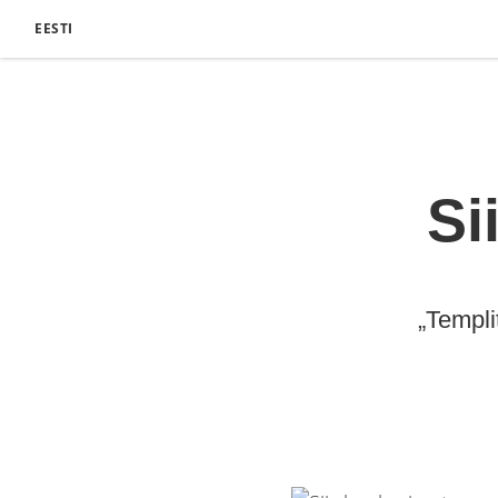
EESTI
Si
„Templi