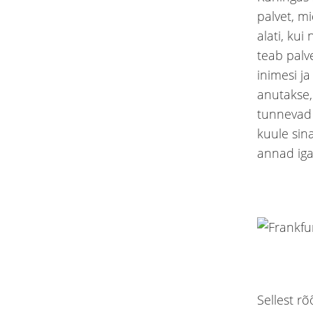
palvet, m
alati, ku
teab palve
inimesi ja
anutakse,
tunnevad 
kuule sin
annad iga
Sellest rõ