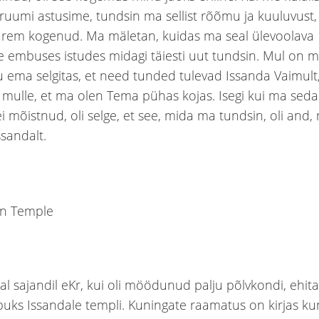
ruumi astusime, tundsin ma sellist rõõmu ja kuuluvust
rem kogenud. Ma mäletan, kuidas ma seal ülevoolava
 embuses istudes midagi täiesti uut tundsin. Mul on m
 ema selgitas, et need tunded tulevad Issanda Vaimult
 mulle, et ma olen Tema pühas kojas. Isegi kui ma sed
 ei mõistnud, oli selge, et see, mida ma tundsin, oli and, 
Issandalt.
 sajandil eKr, kui oli möödunud palju põlvkondi, ehitas
puks Issandale templi. Kuningate raamatus on kirjas ku