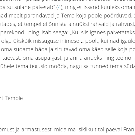
ida su sulane palvetab” (
4
), ning et Issand kuuleks oma 
i nad meelt parandavad ja Tema koja poole pöörduvad
tades, et tempel ei õnnista ainuüksi rahvaid ja rahvusi, 
 perekondi, ning lisab seega: „Kui siis iganes palvetataks
 olgu ükskõik missuguse inimese ‥ poolt, kui nad igaük
oma südame häda ja sirutavad oma käed selle koja poo
a taevast, oma asupaigast, ja anna andeks ning tee nõn
ühele tema tegusid mööda, nagu sa tunned tema südan
õmust ja armastusest, mida ma isiklikult tol päeval Fran