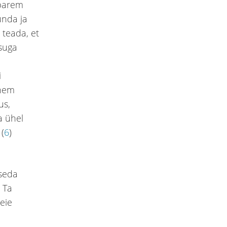
 parem
unda ja
teada, et
suga
i
anem
us,
a ühel
 (
6
)
 seda
 Ta
eie