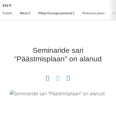
EESTI
Esileht
Meist
Põhja-Euroopa piirkond
Piirkonna plaan
Li
Seminaride sari
“Päästmisplaan” on alanud