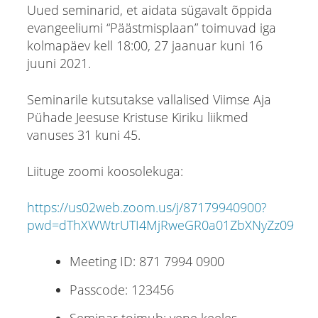
Uued seminarid, et aidata sügavalt õppida
evangeeliumi “Päästmisplaan” toimuvad iga
kolmapäev kell 18:00, 27 jaanuar kuni 16
juuni 2021.
Seminarile kutsutakse vallalised Viimse Aja
Pühade Jeesuse Kristuse Kiriku liikmed
vanuses 31 kuni 45.
Liituge zoomi koosolekuga:
https://us02web.zoom.us/j/87179940900?
pwd=dThXWWtrUTI4MjRweGR0a01ZbXNyZz09
Meeting ID: 871 7994 0900
Passcode: 123456
Seminar toimub: vene keeles