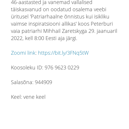
46-aastasted ja vanemad vallalised
täiskasvanud on oodatud osalema veebi
üritusel 'Patriarhaalne õnnistus kui isikliku
vaimse inspiratsiooni allikas' koos Peterburi
vaia patriarhi Mihhail Zaretskyga 29. jaanuaril
2022, kell 8:00 Eesti aja järgi.
Zoomi link
:
https://bit.ly/3FNq5tW
Koosoleku ID: 976 9623 0229
Salasõna: 944909
Keel: vene keel