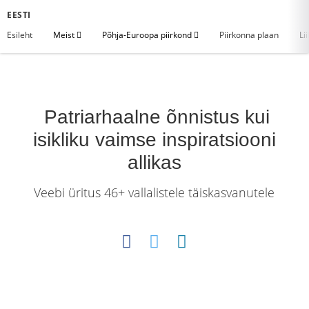
EESTI
Esileht
Meist
Põhja-Euroopa piirkond
Piirkonna plaan
Li
Patriarhaalne õnnistus kui
isikliku vaimse inspiratsiooni
allikas
Veebi üritus 46+ vallalistele täiskasvanutele