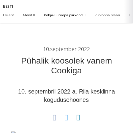
EESTI
Esileht
Meist
Põhja-Euroopa piirkond
Piirkonna plaan
Li
10.september 2022
Pühalik koosolek vanem
Cookiga
10. septembril 2022 a. Riia kesklinna
kogudusehoones