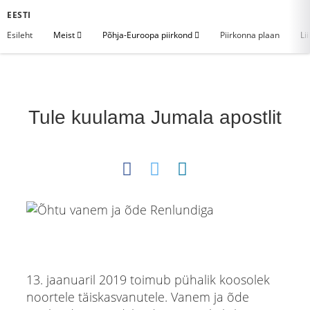
EESTI
Esileht
Meist
Põhja-Euroopa piirkond
Piirkonna plaan
Li
Tule kuulama Jumala apostlit
13. jaanuaril 2019 toimub pühalik koosolek
noortele täiskasvanutele. Vanem ja õde