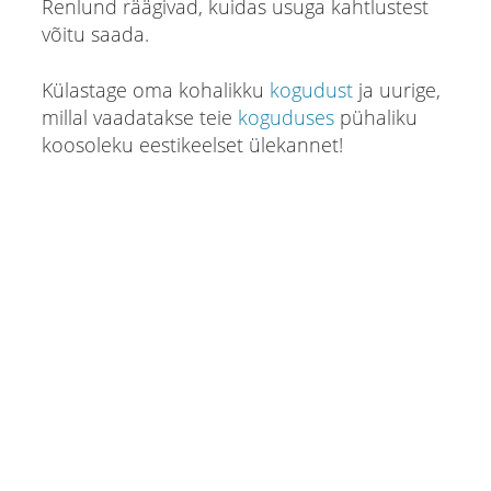
Renlund räägivad, kuidas usuga kahtlustest
võitu saada.
Külastage oma kohalikku
kogudust
ja uurige,
millal vaadatakse teie
koguduses
pühaliku
koosoleku eestikeelset ülekannet!