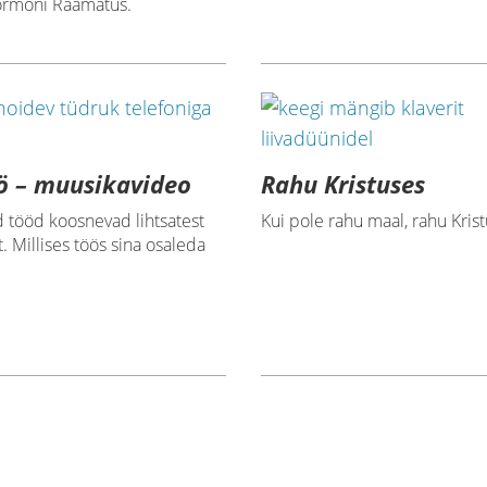
ormoni Raamatus.
ö – muusikavideo
Rahu Kristuses
 tööd koosnevad lihtsatest
Kui pole rahu maal, rahu Kris
 Millises töös sina osaleda