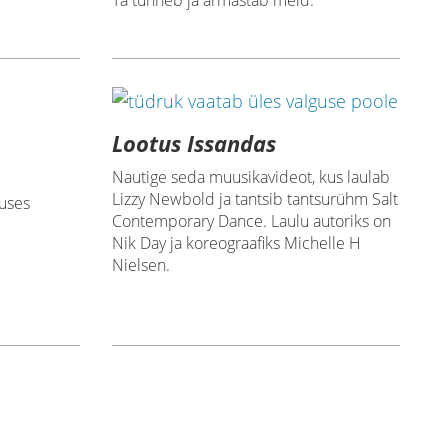
Ta tunneb ja armastab meid.
Lootus Issandas
Nautige seda muusikavideot, kus laulab
Lizzy Newbold ja tantsib tantsurühm Salt
tuses
Contemporary Dance. Laulu autoriks on
Nik Day ja koreograafiks Michelle H
Nielsen.