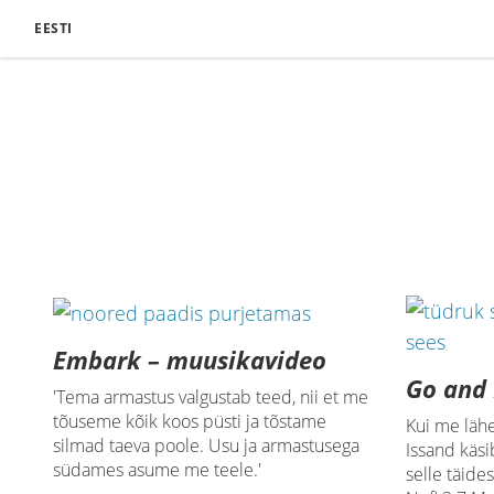
EESTI
Embark – muusikavideo
Go and
'Tema armastus valgustab teed, nii et me
tõuseme kõik koos püsti ja tõstame
Kui me läh
silmad taeva poole. Usu ja armastusega
Issand käsi
südames asume me teele.'
selle täide