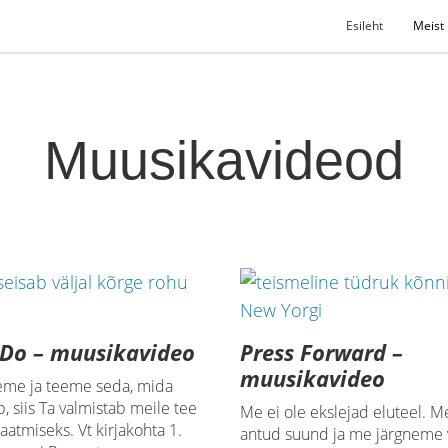
Esileht
Meist
Muusikavideod
 Do – muusikavideo
Press Forward –
muusikavideo
eme ja teeme seda, mida
b, siis Ta valmistab meile tee
Me ei ole ekslejad eluteel. M
saatmiseks. Vt kirjakohta 1.
antud suund ja me järgneme 