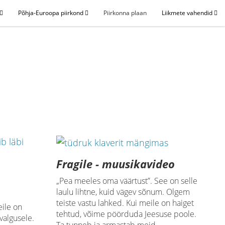
Põhja-Euroopa piirkond
Piirkonna plaan
Liikmete vahendid
Fragile - muusikavideo
„Pea meeles oma väärtust”. See on selle
laulu lihtne, kuid vägev sõnum. Olgem
teiste vastu lahked. Kui meile on haiget
eile on
tehtud, võime pöörduda Jeesuse poole.
valgusele.