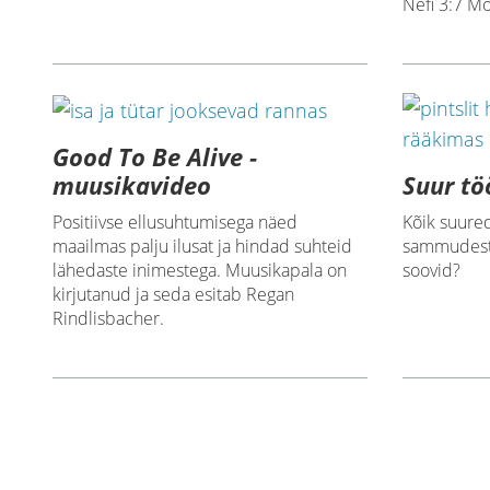
Nefi 3:7 M
Good To Be Alive -
Suur tö
muusikavideo
Kõik suured
Positiivse ellusuhtumisega näed
sammudest.
maailmas palju ilusat ja hindad suhteid
soovid?
lähedaste inimestega. Muusikapala on
kirjutanud ja seda esitab Regan
Rindlisbacher.