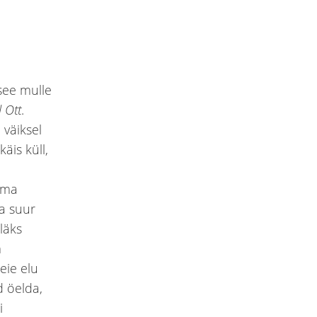
 see mulle
 Ott
.
 väiksel
äis küll,
 oma
ma suur
 läks
m
eie elu
d öelda,
i