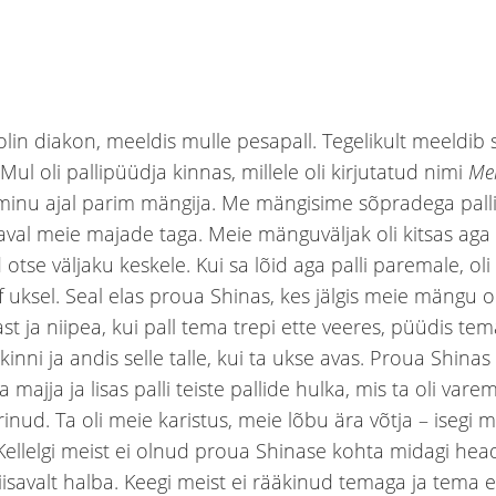
olin diakon, meeldis mulle pesapall. Tegelikult meeldib
Mul oli pallipüüdja kinnas, millele oli kirjutatud nimi
Mel
minu ajal parim mängija. Me mängisime sõpradega palli
aval meie majade taga. Meie mänguväljak oli kitsas aga k
d otse väljaku keskele. Kui sa lõid aga palli paremale, oli
f uksel. Seal elas proua Shinas, kes jälgis meie mängu
st ja niipea, kui pall tema trepi ette veeres, püüdis te
 kinni ja andis selle talle, kui ta ukse avas. Proua Shinas
 majja ja lisas palli teiste pallide hulka, mis ta oli vare
inud. Ta oli meie karistus, meie lõbu ära võtja – isegi m
Kellelgi meist ei olnud proua Shinase kohta midagi hea
iisavalt halba. Keegi meist ei rääkinud temaga ja tema e