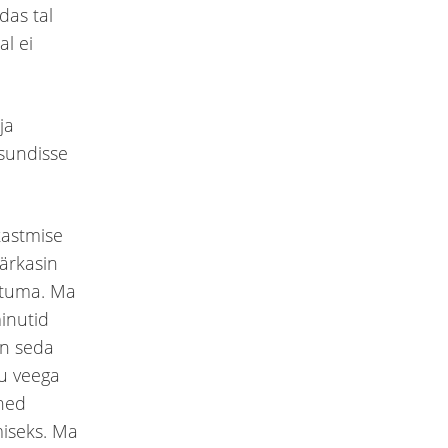
das tal
al ei
ja
isundisse
kastmise
märkasin
utuma. Ma
inutid
in seda
ru veega
ehed
miseks. Ma