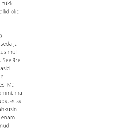
a tükk
llid olid
ma
 seda ja
kus mul
. Seejärel
dasid
e.
es. Ma
Tommi, ma
ada, et sa
lahkusin
d enam
inud.