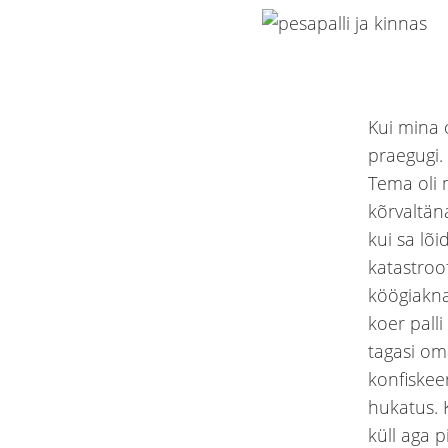
Kui mina 
praegugi. 
Tema oli 
kõrvaltän
kui sa lõi
katastroo
köögiakna
koer palli
tagasi oma
konfiskeer
hukatus. 
küll aga p