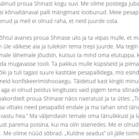
näinud proua Shinast kogu suvi. Me olime poistega jub
si kõrvaltänaval palli mängimast loobunud. Meie pesapa
enud ja meil ei olnud raha, et neid juurde osta.
õhtul avanes proua Shinase uks ja ta viipas mulle, et 
 üle väikese aia ja tuleksin tema trepi juurde. Ma tegin
male lähemale jõudsin, kutsus ta mind oma elutuppa, 
tuda mugavasse tooli. Ta pakkus mulle küpsiseid ja piima
öki ja tuli tagasi suure kastitäie pesapallidega, mis esin
eid konfiskeerimishooaegu. Täidetud kast kingiti minul
aga ei olnud peidus kingituses vaid pigem tema sõnad
akordselt proua Shinase näos naeratust ja ta ütles: „
 sa võtaks need pesapallid endale ja ma tahan sind tän
 vastu hea.” Ma väljendasin temale oma tänulikkust ja 
st parema poisina, kui ma olin sisenedes. Me ei olnu
. Me olime nüüd sõbrad. „Kuldne seadus” oli jälle toim