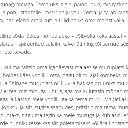
kunagi meiega. Tema üks jalg ei paindunud, mis rasken
ja põhjustas talle ilmselt palju valu. Temal ja ta abikaas
i, nad elasid eraklikult ja tulid harva oma majast välja.
siline sõda jätkus mõnda aega – võib-olla kaks aastat – 
ulatas inspireeritud sulailm talve jää ning tõi surnud se
nnete kevade.
l, kui ma täitsin oma igapäevast majaesise muruplatsi 
, hoides käes vooliku otsa, nagu oli tol ajal kombeks, 
oua Shinase muruplats oli kuiv ja hakkas pruuniks mu
t ei tea, mis minuga juhtus, aga ma kulutasin mõned m
ga ja kastsin meie voolikuga ka tema muru. Ma jätkas
 jooksul ja siis, sügise saabudes, pritsisin ma tema mu
 puhtaks, nagu ma tegin ka meie muruga ja kuhjasin l
rde hunnikutesse kas siis põletamiseks või ära korista