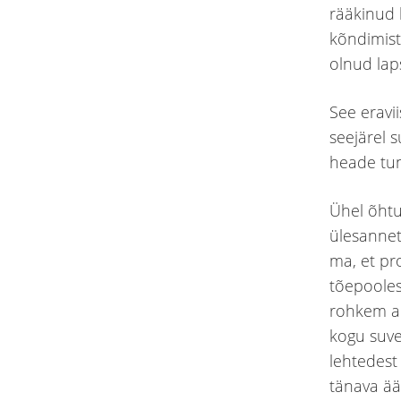
rääkinud 
kõndimist 
olnud laps
See eravii
seejärel s
heade tu
Ühel õhtu
ülesannet
ma, et pr
tõepooles
rohkem ae
kogu suve
lehtedest
tänava ää