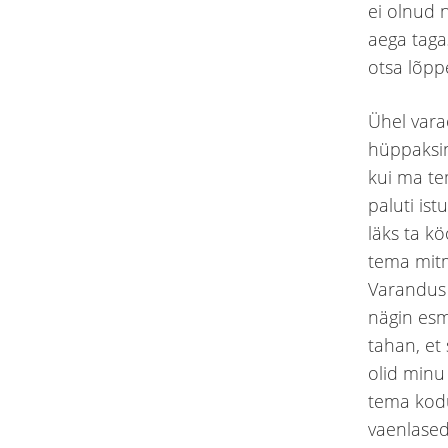
ei olnud 
aega taga
otsa lõpp
Ühel vara
hüppaksin
kui ma te
paluti is
läks ta kö
tema mitm
Varandus 
nägin esm
tahan, et
olid minu
tema kodu
vaenlased