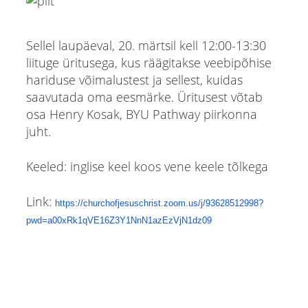
Sellel laupäeval, 20. märtsil kell 12:00-13:30
liituge üritusega, kus räägitakse veebipõhise
hariduse võimalustest ja sellest, kuidas
saavutada oma eesmärke. Üritusest võtab
osa Henry Kosak, BYU Pathway piirkonna
juht.
Keeled: inglise keel koos vene keele tõlkega
Link:
https://churchofjesuschrist.zoom.us/j/93628512998?
pwd=a00xRk1qVE16Z3Y1NnN1azEzVjN1dz09