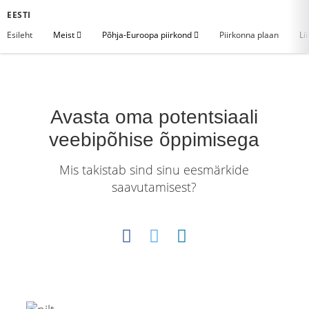
EESTI
Esileht
Meist
Põhja-Euroopa piirkond
Piirkonna plaan
Li
Avasta oma potentsiaali
veebipõhise õppimisega
Mis takistab sind sinu eesmärkide
saavutamisest?