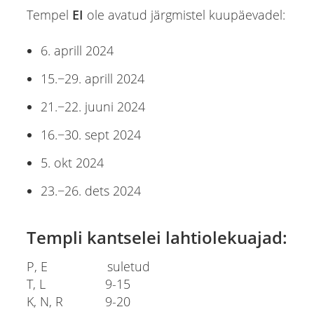
Tempel
EI
ole avatud järgmistel kuupäevadel:
6. aprill 2024
15.−29. aprill 2024
21.−22. juuni 2024
16.−30. sept 2024
5. okt 2024
23.−26. dets 2024
Templi kantselei lahtiolekuajad:
P, E suletud
T, L 9-15
K, N, R 9-20