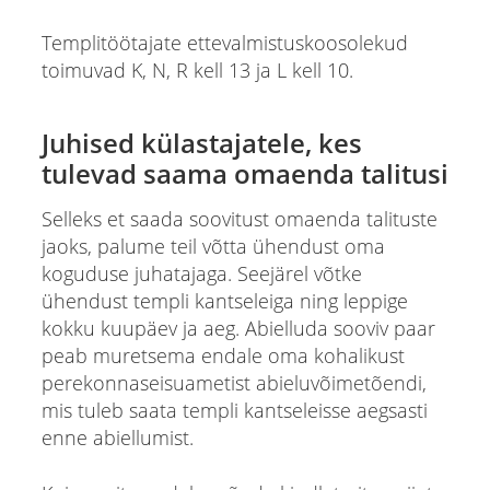
Templitöötajate ettevalmistuskoosolekud
toimuvad K, N, R kell 13 ja L kell 10.
Juhised külastajatele, kes
tulevad saama omaenda talitusi
Selleks et saada soovitust omaenda talituste
jaoks, palume teil võtta ühendust oma
koguduse juhatajaga. Seejärel võtke
ühendust templi kantseleiga ning leppige
kokku kuupäev ja aeg. Abielluda sooviv paar
peab muretsema endale oma kohalikust
perekonnaseisuametist abieluvõimetõendi,
mis tuleb saata templi kantseleisse aegsasti
enne abiellumist.