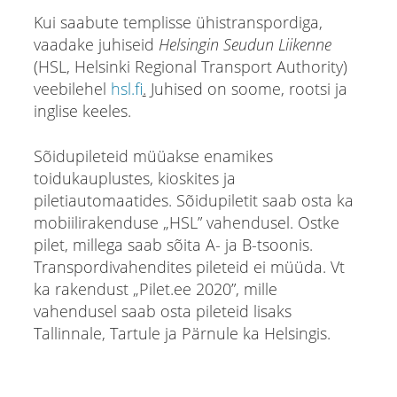
Kui saabute templisse ühistranspordiga,
vaadake juhiseid
Helsingin Seudun Liikenne
(HSL, Helsinki Regional Transport Authority)
veebilehel
hsl.fi
.
Juhised on soome, rootsi ja
inglise keeles.
Sõidupileteid müüakse enamikes
toidukauplustes, kioskites ja
piletiautomaatides. Sõidupiletit saab osta ka
mobiilirakenduse „HSL” vahendusel. Ostke
pilet, millega saab sõita A- ja B-tsoonis.
Transpordivahendites pileteid ei müüda. Vt
ka rakendust „Pilet.ee 2020”, mille
vahendusel saab osta pileteid lisaks
Tallinnale, Tartule ja Pärnule ka Helsingis.