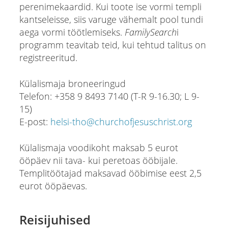
perenimekaardid. Kui toote ise vormi templi
kantseleisse, siis varuge vähemalt pool tundi
aega vormi töötlemiseks.
FamilySearch
i
programm teavitab teid, kui tehtud talitus on
registreeritud.
Külalismaja broneeringud
Telefon: +358 9 8493 7140 (T-R 9-16.30; L 9-
15)
E-post:
helsi-tho@churchofjesuschrist.org
Külalismaja voodikoht maksab 5 eurot
ööpäev nii tava- kui peretoas ööbijale.
Templitöötajad maksavad ööbimise eest 2,5
eurot ööpäevas.
Reisijuhised