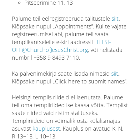
Pitseerimine 11, 13
Palume teil eelregistreeruda talitustele
siit
.
Klõpsake nupul „Appointments”. Kui te vajate
registreerumisel abi, palume teil saata
templikantseleile e-kiri aadressil
HELSI-
OFF@ChurchofJesusChrist.org
, või helistada
numbril +358 9 8493 7110.
Ka palvenimekirja saate lisada nimesid
siit
.
Klõpsake nupul „Click here to submit names”.
Helsingi templis riideid ei laenutata. Palume
teil oma templiriided ise kaasa võtta. Templist
saate riided vaid ristimistalituseks.
Templiriideid on võimalik osta külalismajas
asuvast
kauplusest
. Kauplus on avatud K, N,
R 13−18, L 10−13.