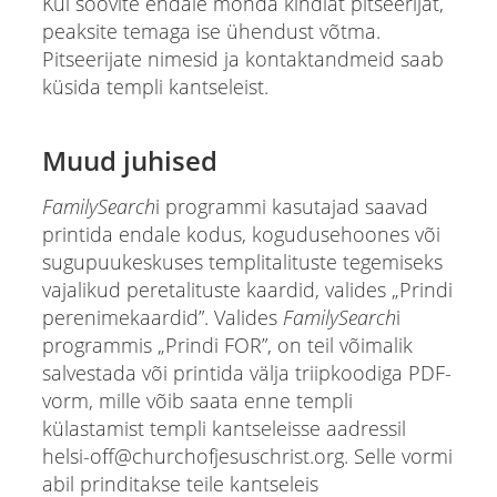
Kui soovite endale mõnda kindlat pitseerijat,
peaksite temaga ise ühendust võtma.
Pitseerijate nimesid ja kontaktandmeid saab
küsida templi kantseleist.
Muud juhised
FamilySearch
i programmi kasutajad saavad
printida endale kodus, kogudusehoones või
sugupuukeskuses templitalituste tegemiseks
vajalikud peretalituste kaardid, valides „Prindi
perenimekaardid”. Valides
FamilySearch
i
programmis „Prindi FOR”, on teil võimalik
salvestada või printida välja triipkoodiga PDF-
vorm, mille võib saata enne templi
külastamist templi kantseleisse aadressil
helsi-off@churchofjesuschrist.org. Selle vormi
abil prinditakse teile kantseleis