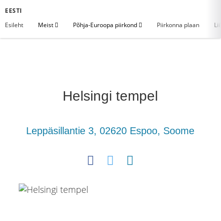
EESTI
Esileht
Meist
Põhja-Euroopa piirkond
Piirkonna plaan
Li
Helsingi tempel
Leppäsillantie 3, 02620 Espoo, Soome