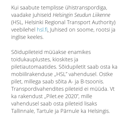
Kui saabute templisse ühistranspordiga,
vaadake juhiseid
Helsingin Seudun Liikenne
(HSL, Helsinki Regional Transport Authority)
veebilehel
hsl.fi
.
Juhised on soome, rootsi ja
inglise keeles.
Sõidupileteid müüakse enamikes
toidukauplustes, kioskites ja
piletiautomaatides. Sõidupiletit saab osta ka
mobiilirakenduse „HSL” vahendusel. Ostke
pilet, millega saab sõita A- ja B-tsoonis.
Transpordivahendites pileteid ei müüda. Vt
ka rakendust „Pilet.ee 2020”, mille
vahendusel saab osta pileteid lisaks
Tallinnale, Tartule ja Pärnule ka Helsingis.