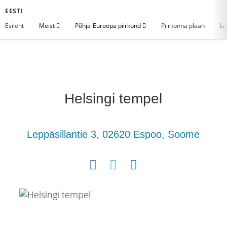
EESTI
Esileht
Meist
Põhja-Euroopa piirkond
Piirkonna plaan
Li
Helsingi tempel
Leppäsillantie 3, 02620 Espoo, Soome