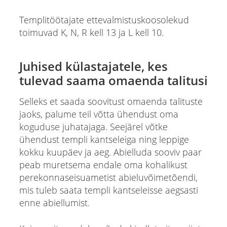
Templitöötajate ettevalmistuskoosolekud
toimuvad K, N, R kell 13 ja L kell 10.
Juhised külastajatele, kes
tulevad saama omaenda talitusi
Selleks et saada soovitust omaenda talituste
jaoks, palume teil võtta ühendust oma
koguduse juhatajaga. Seejärel võtke
ühendust templi kantseleiga ning leppige
kokku kuupäev ja aeg. Abielluda sooviv paar
peab muretsema endale oma kohalikust
perekonnaseisuametist abieluvõimetõendi,
mis tuleb saata templi kantseleisse aegsasti
enne abiellumist.