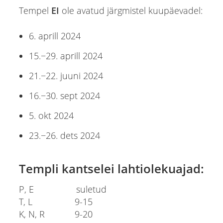
Tempel
EI
ole avatud järgmistel kuupäevadel:
6. aprill 2024
15.−29. aprill 2024
21.−22. juuni 2024
16.−30. sept 2024
5. okt 2024
23.−26. dets 2024
Templi kantselei lahtiolekuajad:
P, E suletud
T, L 9-15
K, N, R 9-20