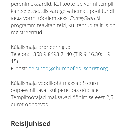
perenimekaardid. Kui toote ise vormi templi
kantseleisse, siis varuge vähemalt pool tundi
aega vormi töötlemiseks.
FamilySearch
i
programm teavitab teid, kui tehtud talitus on
registreeritud.
Külalismaja broneeringud
Telefon: +358 9 8493 7140 (T-R 9-16.30; L 9-
15)
E-post:
helsi-tho@churchofjesuschrist.org
Külalismaja voodikoht maksab 5 eurot
ööpäev nii tava- kui peretoas ööbijale.
Templitöötajad maksavad ööbimise eest 2,5
eurot ööpäevas.
Reisijuhised