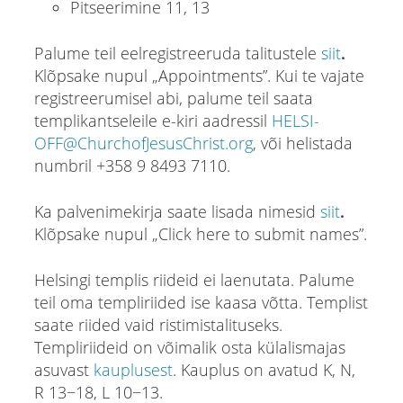
Pitseerimine 11, 13
Palume teil eelregistreeruda talitustele
siit
.
Klõpsake nupul „Appointments”. Kui te vajate
registreerumisel abi, palume teil saata
templikantseleile e-kiri aadressil
HELSI-
OFF@ChurchofJesusChrist.org
, või helistada
numbril +358 9 8493 7110.
Ka palvenimekirja saate lisada nimesid
siit
.
Klõpsake nupul „Click here to submit names”.
Helsingi templis riideid ei laenutata. Palume
teil oma templiriided ise kaasa võtta. Templist
saate riided vaid ristimistalituseks.
Templiriideid on võimalik osta külalismajas
asuvast
kauplusest
. Kauplus on avatud K, N,
R 13−18, L 10−13.