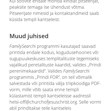
Kui soovite endale mõnda kindlat pitseerijat,
peaksite temaga ise ühendust võtma.
Pitseerijate nimesid ja kontaktandmeid saab
küsida templi kantseleist.
Muud juhised
FamilySearch
i programmi kasutajad saavad
printida endale kodus, kogudusehoones või
sugupuukeskuses templitalituste tegemiseks
vajalikud peretalituste kaardid, valides „Prindi
perenimekaardid”. Valides
FamilySearch
i
programmis „Prindi FOR”, on teil võimalik
salvestada või printida välja triipkoodiga PDF-
vorm, mille võib saata enne templi
külastamist templi kantseleisse aadressil
helsi-off@churchofjesuschrist.org. Selle vormi
abil prinditakse teile kantseleis