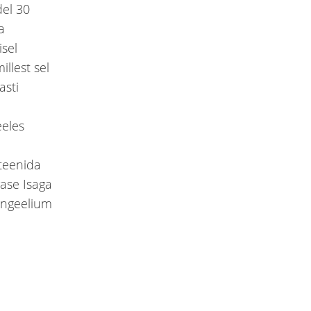
el 30
a
sel
llest sel
asti
eeles
teenida
vase Isaga
vangeelium