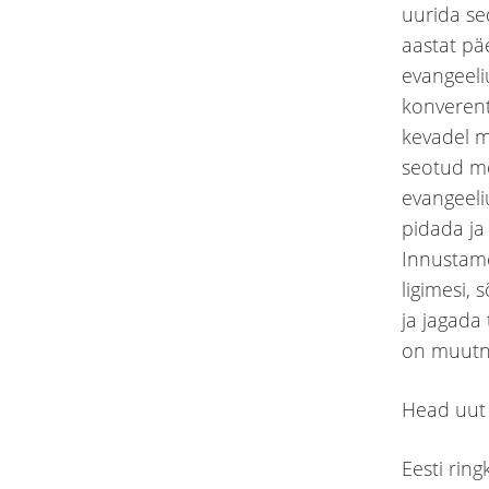
uurida se
aastat pä
evangeeli
konverent
kevadel m
seotud me
evangeeli
pidada ja 
Innustame
ligimesi,
ja jagada
on muutnu
Head uut 
Eesti rin