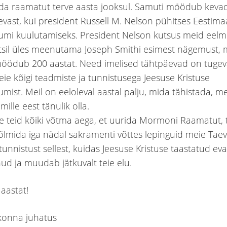
da raamatut terve aasta jooksul. Samuti möödub kevad
evast, kui president Russell M. Nelson pühitses Eestima
umi kuulutamiseks. President Nelson kutsus meid eelmi
sil üles meenutama Joseph Smithi esimest nägemust, mi
öödub 200 aastat. Need imelised tähtpäevad on tugev
ie kõigi teadmiste ja tunnistusega Jeesuse Kristuse
umist. Meil on eeloleval aastal palju, mida tähistada, m
mille eest tänulik olla.
 teid kõiki võtma aega, et uurida Mormoni Raamatut, 
 sõlmida iga nädal sakramenti võttes lepinguid meie Tae
 tunnistust sellest, kuidas Jeesuse Kristuse taastatud e
d ja muudab jätkuvalt teie elu.
aastat!
gkonna juhatus