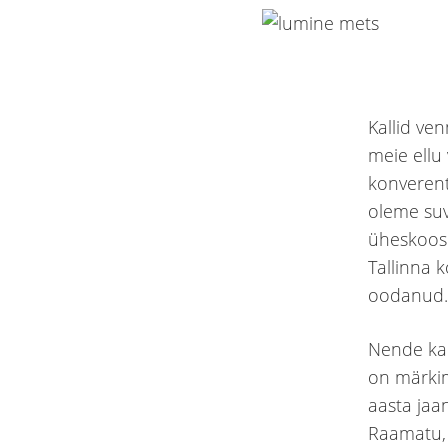
Kallid ve
meie ellu
konverent
oleme suv
üheskoos 
Tallinna 
oodanud. 
Nende kau
on märkimi
aasta jaa
Raamatu, 