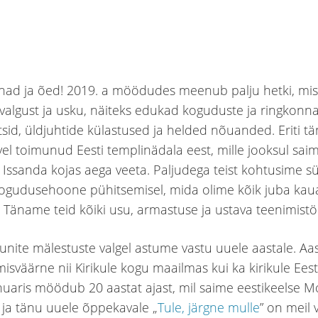
nnad ja õed! 2019. a möödudes meenub palju hetki, mis
 valgust ja usku, näiteks edukad koguduste ja ringkonn
sid, üldjuhtide külastused ja helded nõuanded. Eriti tä
el toimunud Eesti templinädala eest, mille jooksul sai
Issanda kojas aega veeta. Paljudega teist kohtusime sü
kogudusehoone pühitsemisel, mida olime kõik juba kau
Täname teid kõiki usu, armastuse ja ustava teenimistö
nite mälestuste valgel astume vastu uuele aastale. Aa
sväärne nii Kirikule kogu maailmas kui ka kirikule Eesti
nuaris möödub 20 aastat ajast, mil saime eestikeelse 
ja tänu uuele õppekavale „
Tule, järgne mulle
” on meil