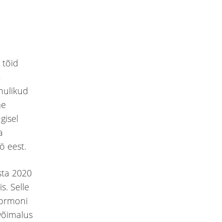
 tõid
a
nulikud
me
gisel
a
ö eest.
sta 2020
s. Selle
Mormoni
 võimalus