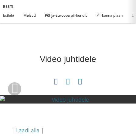
EESTI
Esileht
Meist
Põhja-Euroopa piirkond
Piirkonna plaan
Li
Video juhtidele
|
Laadi alla
|