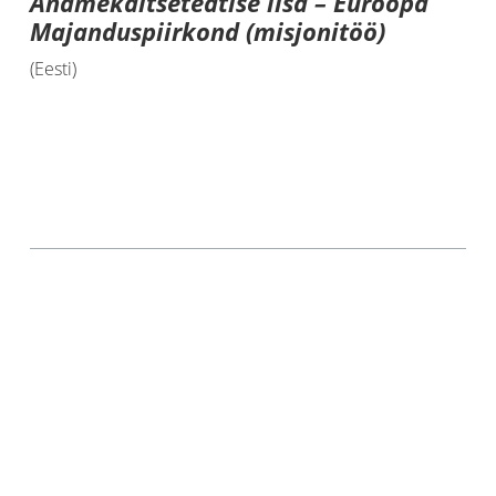
Andmekaitseteatise lisa – Euroopa
Majanduspiirkond (misjonitöö)
(Eesti)