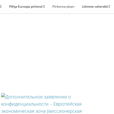
Põhja-Euroopa piirkond
Piirkonna plaan
Liikmete vahendid