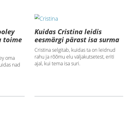
ooley
Kuidas Cristina leidis
a toime
eesmärgi pärast isa surma
Cristina selgitab, kuidas ta on leidnud
rahu ja rõõmu elu väljakutsetest, eriti
ley oma
ajal, kui tema isa suri.
kuidas nad