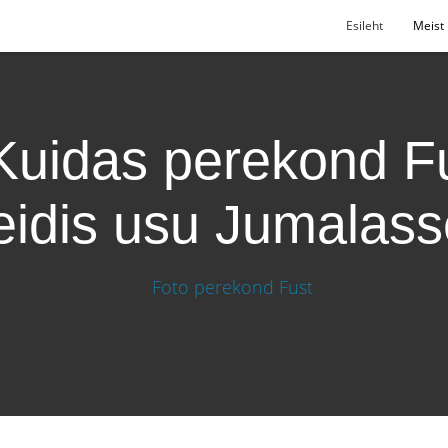
Esileht
Meist
Kuidas perekond F
eidis usu Jumalas
idis usu Jumalasse