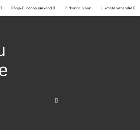
Põhja-Euroopa piirkond
Piirkonna plaan
Liikmete vahendid
u
se