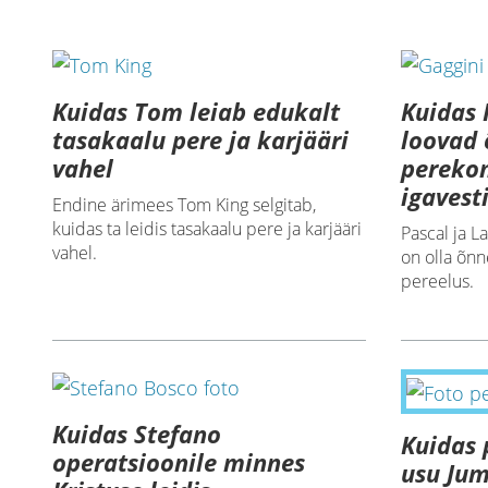
Kuidas Tom leiab edukalt
Kuidas 
tasakaalu pere ja karjääri
loovad 
vahel
perekon
igavest
Endine ärimees Tom King selgitab,
kuidas ta leidis tasakaalu pere ja karjääri
Pascal ja L
vahel.
on olla õnn
pereelus.
Kuidas Stefano
Kuidas 
operatsioonile minnes
usu Jum