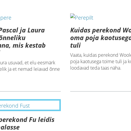
Pascal ja Laura
Kuidas perekond W
õnneliku
oma poja kaotuseg
na, mis kestab
tuli
i
Vaata, kuidas perekond Woo
poja kaotusega toime tuli ja 
aura usuvad, et elu eesmärk
loodavad teda taas näha.
elik ja et nemad leiavad õnne
perekond Fu leidis
alasse