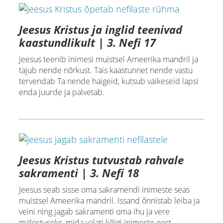
Jeesus Kristus ja inglid teenivad
kaastundlikult | 3. Nefi 17
Jeesus teenib inimesi muistsel Ameerika mandril ja
tajub nende nõrkust. Täis kaastunnet nende vastu
tervendab Ta nende haigeid, kutsub väikeseid lapsi
enda juurde ja palvetab.
Jeesus Kristus tutvustab rahvale
sakramenti | 3. Nefi 18
Jeesus seab sisse oma sakramendi inimeste seas
muistsel Ameerika mandril. Issand õnnistab leiba ja
veini ning jagab sakramenti oma ihu ja vere
mälestuseks, mida valati kõigi inimeste eest.