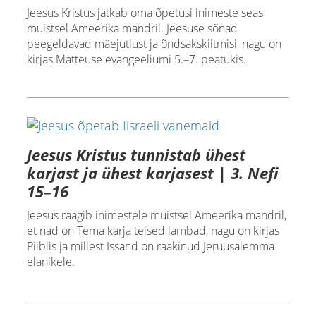
Jeesus Kristus jätkab oma õpetusi inimeste seas
muistsel Ameerika mandril. Jeesuse sõnad
peegeldavad mäejutlust ja õndsakskiitmisi, nagu on
kirjas Matteuse evangeeliumi 5.–7. peatükis.
Jeesus Kristus tunnistab ühest
karjast ja ühest karjasest | 3. Nefi
15–16
Jeesus räägib inimestele muistsel Ameerika mandril,
et nad on Tema karja teised lambad, nagu on kirjas
Piiblis ja millest Issand on rääkinud Jeruusalemma
elanikele.