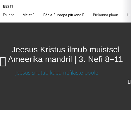
EESTI
Esileht
Meist
Põhja-Euroopa piirkond
Piirkonna plaan
Li
Jeesus Kristus ilmub muistsel
Ameerika mandril | 3. Nefi 8–11
Jeesus Kristus ilmub muistsel Ameerika mandril
| 3. Nefi 8–11
Laadige video alla