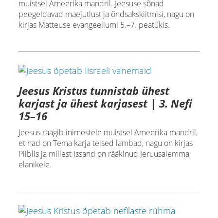
muistsel Ameerika mandril. Jeesuse sõnad
peegeldavad mäejutlust ja õndsakskiitmisi, nagu on
kirjas Matteuse evangeeliumi 5.–7. peatükis.
Jeesus Kristus tunnistab ühest
karjast ja ühest karjasest | 3. Nefi
15–16
Jeesus räägib inimestele muistsel Ameerika mandril,
et nad on Tema karja teised lambad, nagu on kirjas
Piiblis ja millest Issand on rääkinud Jeruusalemma
elanikele.