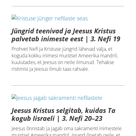
Jüngrid teenivad ja Jeesus Kristus
palvetab inimeste eest | 3. Nefi 19
Prohvet Nefi ja Kristuse jüngrid lähevad välja, et
koguda kokku inimesi muistsel Ameerika mandril,
kuulutades, et Jeesus on neile ilmunud. Tehakse
ristimisi ja Jeesus ilmub taas rahvale.
Jeesus Kristus selgitab, kuidas Ta
kogub Iisraeli | 3. Nefi 20–23
Jeesus õnnistab ja jagab oma sakramenti inimestele
muistsel Ameerika mandril. Issand õpetab neile, et