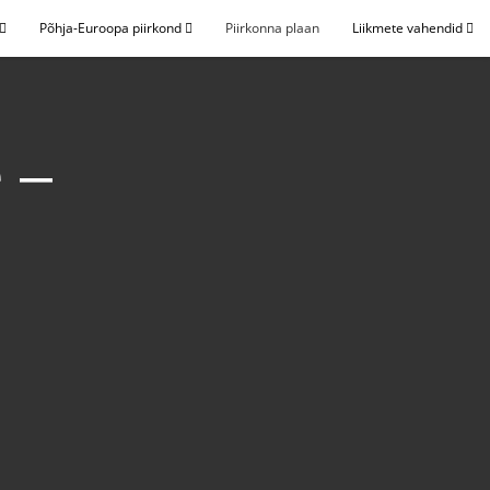
Põhja-Euroopa piirkond
Piirkonna plaan
Liikmete vahendid
e –