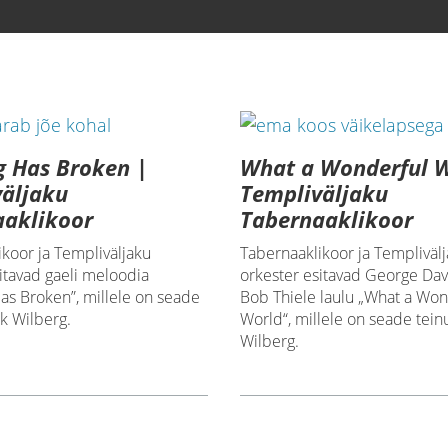
g Has Broken |
What a Wonderful W
äljaku
Templiväljaku
aaklikoor
Tabernaaklikoor
koor ja Templiväljaku
Tabernaaklikoor ja Templiväl
itavad gaeli meloodia
orkester esitavad George Dav
as Broken”, millele on seade
Bob Thiele laulu „What a Won
k Wilberg.
World“, millele on seade tei
Wilberg.