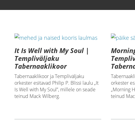
It Is Well with My Soul |
Mornin
Templiväljaku
Templiv
Tabernaaklikoor
Tabern
Tabernaaklikoor ja Templiväljaku
Tabernaakli
orkester esitavad Philip P. Blissi laulu „It
orkester es
Is Well with My Soul”, millele on seade
„Morning H
teinud Mack Wilberg.
teinud Mac