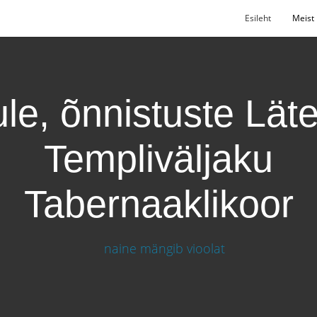
Esileht
Meist
le, õnnistuste Lät
Templiväljaku
Tabernaaklikoor