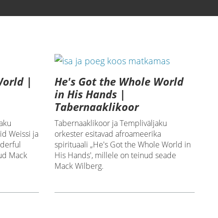
orld |
He's Got the Whole World
in His Hands |
Tabernaaklikoor
jaku
Tabernaaklikoor ja Templiväljaku
id Weissi ja
orkester esitavad afroameerika
derful
spirituaali „He's Got the Whole World in
nud Mack
His Hands', millele on teinud seade
Mack Wilberg.