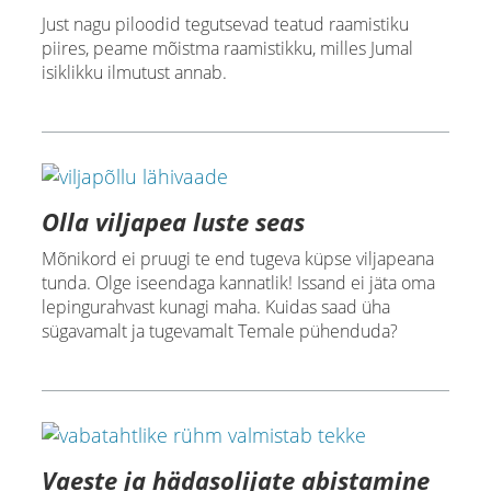
Just nagu piloodid tegutsevad teatud raamistiku
piires, peame mõistma raamistikku, milles Jumal
isiklikku ilmutust annab.
Olla viljapea luste seas
Mõnikord ei pruugi te end tugeva küpse viljapeana
tunda. Olge iseendaga kannatlik! Issand ei jäta oma
lepingurahvast kunagi maha. Kuidas saad üha
sügavamalt ja tugevamalt Temale pühenduda?
Vaeste ja hädasolijate abistamine