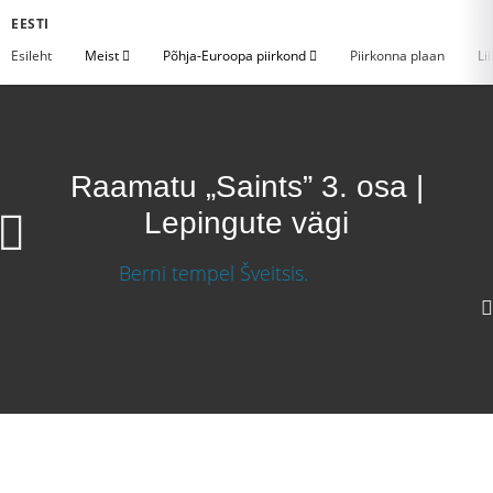
EESTI
Esileht
Meist
Põhja-Euroopa piirkond
Piirkonna plaan
Li
Raamatu „Saints” 3. osa |
Lepingute vägi
Laadige video alla