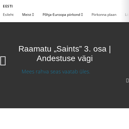
EESTI
Esileht
Meist
Põhja-Euroopa piirkond
Piirkonna plaan
Li
Raamatu „Saints” 3. osa |
Andestuse vägi
Raamatu „Saints” 3. osa| Lepingute vägi
Laadige video alla