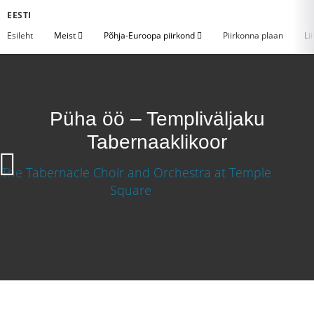
EESTI
Esileht
Meist
Põhja-Euroopa piirkond
Piirkonna plaan
Li
Püha öö – Templiväljaku
Tabernaaklikoor