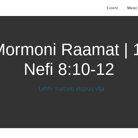
Esileht
Meist
ormoni Raamat | 
Nefi 8:10-12