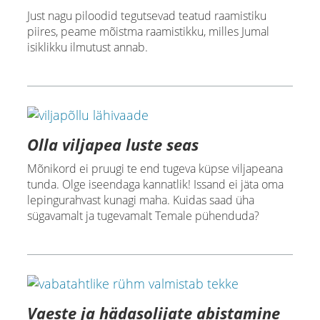
Just nagu piloodid tegutsevad teatud raamistiku
piires, peame mõistma raamistikku, milles Jumal
isiklikku ilmutust annab.
Olla viljapea luste seas
Mõnikord ei pruugi te end tugeva küpse viljapeana
tunda. Olge iseendaga kannatlik! Issand ei jäta oma
lepingurahvast kunagi maha. Kuidas saad üha
sügavamalt ja tugevamalt Temale pühenduda?
Vaeste ja hädasolijate abistamine