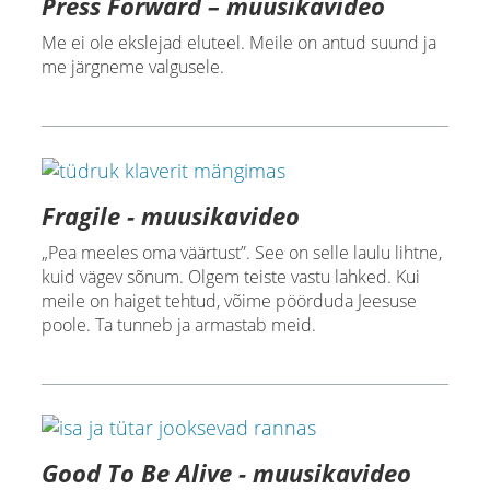
Press Forward – muusikavideo
Me ei ole ekslejad eluteel. Meile on antud suund ja
me järgneme valgusele.
Fragile - muusikavideo
„Pea meeles oma väärtust”. See on selle laulu lihtne,
kuid vägev sõnum. Olgem teiste vastu lahked. Kui
meile on haiget tehtud, võime pöörduda Jeesuse
poole. Ta tunneb ja armastab meid.
Good To Be Alive - muusikavideo