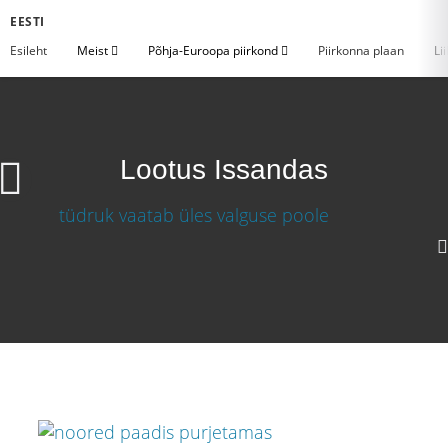
EESTI
Esileht
Meist
Põhja-Euroopa piirkond
Piirkonna plaan
Li
Lootus Issandas
Lootus Issandas
Laadige video alla