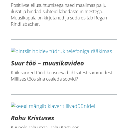
Positiivse ellusuhtumisega näed maailmas palju
ilusat ja hindad suhteid lähedaste inimestega.
Muusikapala on kirjutanud ja seda esitab Regan
Rindlisbacher.
Suur töö – muusikavideo
Kõik suured tööd koosnevad lihtsatest sammudest.
Millises töös sina osaleda soovid?
Rahu Kristuses
Kui pole rahu maal, rahu Kristuses