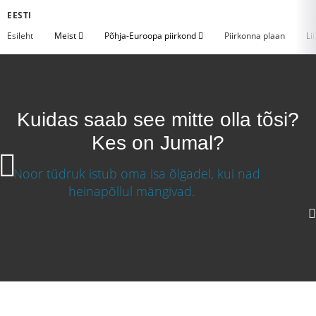
EESTI
Esileht
Meist
Põhja-Euroopa piirkond
Piirkonna plaan
Li
Kuidas saab see mitte olla tõsi?
Kes on Jumal?
Kuidas saab see mitte olla tõsi? Kes on Jumal?
Laadige video alla