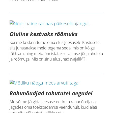
Oluline kestvaks rõõmuks
Kui me keskendume oma elus Jeesusele Kristusele,
siis juhatatakse meid tegema seda, mis on kõige
tähtsam, ning meid õnnistatakse vaimse jõu, rahulolu
ja rõõmuga. Mis on sinu elus „hädavajalik”?
Rahunõudjad rahututel aegadel
Me võime järgida Jeesuse eeskuju rahunõudjana,
jagades oma tõekspidamisi veendunult, kuid alati
ilma viha või pahatahtlikkuseta.