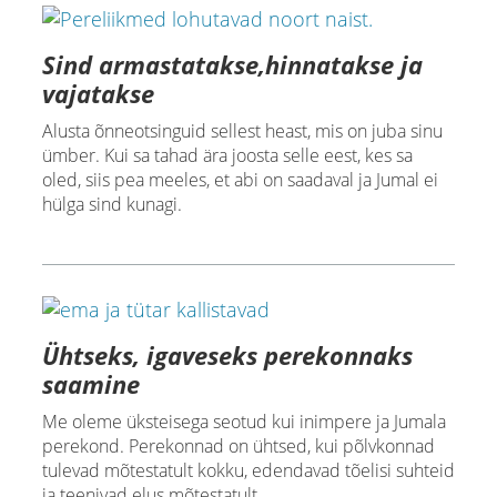
Sind armastatakse,hinnatakse ja
vajatakse
Alusta õnneotsinguid sellest heast, mis on juba sinu
ümber. Kui sa tahad ära joosta selle eest, kes sa
oled, siis pea meeles, et abi on saadaval ja Jumal ei
hülga sind kunagi.
Ühtseks, igaveseks perekonnaks
saamine
Me oleme üksteisega seotud kui inimpere ja Jumala
perekond. Perekonnad on ühtsed, kui põlvkonnad
tulevad mõtestatult kokku, edendavad tõelisi suhteid
ja teenivad elus mõtestatult