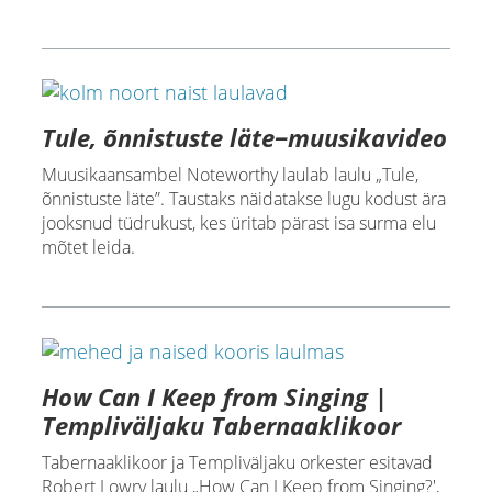
Tule, õnnistuste läte‒muusikavideo
Muusikaansambel Noteworthy laulab laulu „Tule,
õnnistuste läte”. Taustaks näidatakse lugu kodust ära
jooksnud tüdrukust, kes üritab pärast isa surma elu
mõtet leida.
How Can I Keep from Singing |
Templiväljaku Tabernaaklikoor
Tabernaaklikoor ja Templiväljaku orkester esitavad
Robert Lowry laulu „How Can I Keep from Singing?',