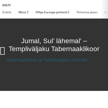
EESTI
Esileht
Meist
Põhja-Euroopa piirkond
Piirkonna plaan
Li
Jumal, Sul’ lähemal’ –
Templiväljaku Tabernaaklikoor