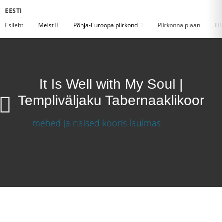
EESTI
Esileht
Meist
Põhja-Euroopa piirkond
Piirkonna plaan
Li
It Is Well with My Soul |
Templiväljaku Tabernaaklikoor