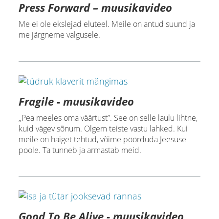
Press Forward – muusikavideo
Me ei ole ekslejad eluteel. Meile on antud suund ja
me järgneme valgusele.
Fragile - muusikavideo
„Pea meeles oma väärtust”. See on selle laulu lihtne,
kuid vägev sõnum. Olgem teiste vastu lahked. Kui
meile on haiget tehtud, võime pöörduda Jeesuse
poole. Ta tunneb ja armastab meid.
Good To Be Alive - muusikavideo