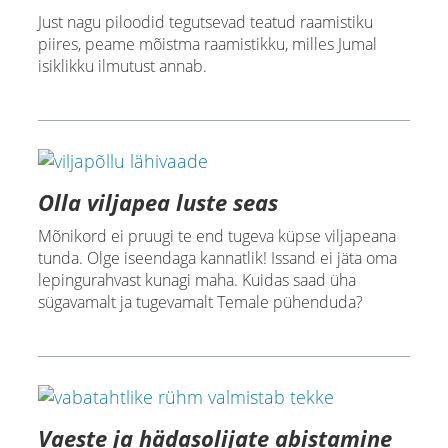
Just nagu piloodid tegutsevad teatud raamistiku
piires, peame mõistma raamistikku, milles Jumal
isiklikku ilmutust annab.
Olla viljapea luste seas
Mõnikord ei pruugi te end tugeva küpse viljapeana
tunda. Olge iseendaga kannatlik! Issand ei jäta oma
lepingurahvast kunagi maha. Kuidas saad üha
sügavamalt ja tugevamalt Temale pühenduda?
Vaeste ja hädasolijate abistamine