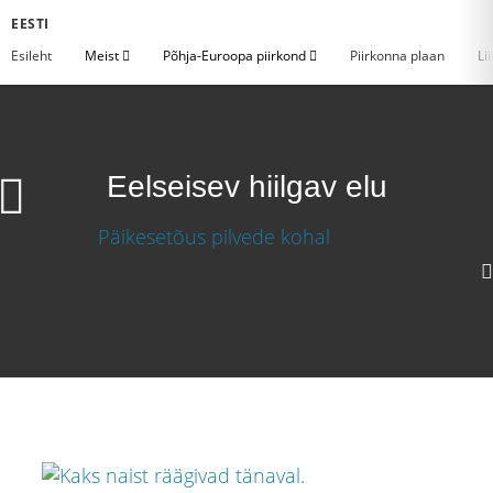
EESTI
Esileht
Meist
Põhja-Euroopa piirkond
Piirkonna plaan
Li
Eelseisev hiilgav elu
Eelseisev hiilgav elu
Laadige video alla