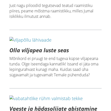
Just nagu piloodid tegutsevad teatud raamistiku
piires, peame mõistma raamistikku, milles Jumal
isiklikku ilmutust annab.
Olla viljapea luste seas
Mõnikord ei pruugi te end tugeva küpse viljapeana
tunda. Olge iseendaga kannatlik! Issand ei jäta oma
lepingurahvast kunagi maha. Kuidas saad üha
sügavamalt ja tugevamalt Temale pühenduda?
Vaeste ja hädasolijate abistamine