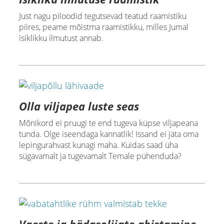
Just nagu piloodid tegutsevad teatud raamistiku
piires, peame mõistma raamistikku, milles Jumal
isiklikku ilmutust annab.
Olla viljapea luste seas
Mõnikord ei pruugi te end tugeva küpse viljapeana
tunda. Olge iseendaga kannatlik! Issand ei jäta oma
lepingurahvast kunagi maha. Kuidas saad üha
sügavamalt ja tugevamalt Temale pühenduda?
Vaeste ja hädasolijate abistamine