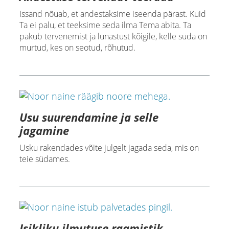
Issand nõuab, et andestaksime iseenda pärast. Kuid
Ta ei palu, et teeksime seda ilma Tema abita. Ta
pakub tervenemist ja lunastust kõigile, kelle süda on
murtud, kes on seotud, rõhutud.
Usu suurendamine ja selle
jagamine
Usku rakendades võite julgelt jagada seda, mis on
teie südames.
Isikliku ilmutuse raamistik