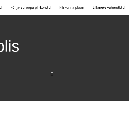
Põhja-Euroopa piirkond
Piirkonna plaan
Liikmete vahendid
lis