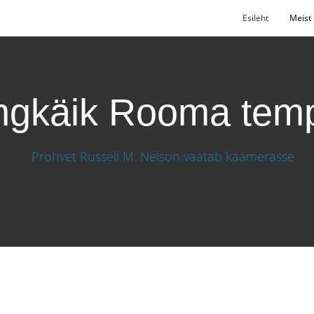
Esileht
Meist
ngkäik Rooma temp
is