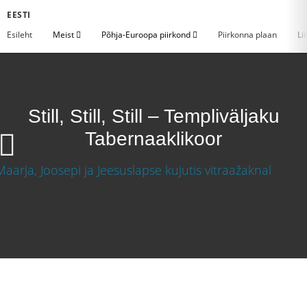
EESTI
Esileht
Meist
Põhja-Euroopa piirkond
Piirkonna plaan
Li
Still, Still, Still – Templiväljaku
Tabernaaklikoor